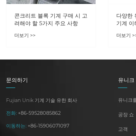
콘크리트 블록 기계 구매 시 고
다양한 
려해야 할 5가지 주요 사항
기계 이
더보기 >>
더보기 >
문의하기
유니크
유니크를
Fujian Unik 기계 기술 유한 회사
전화:
+86-59528085862
공장 쇼
이동하는:
+86-15906071097
고객