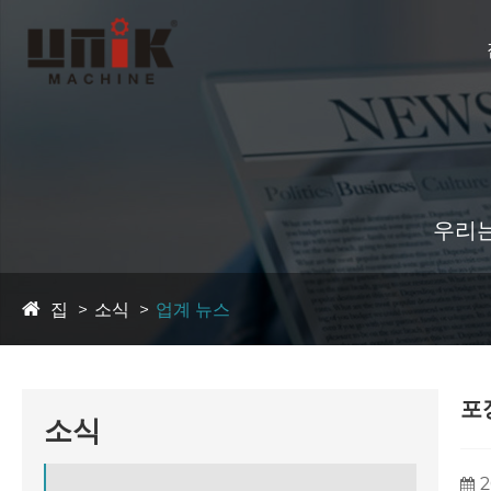
우리는
집
소식
업계 뉴스
포
소식
2