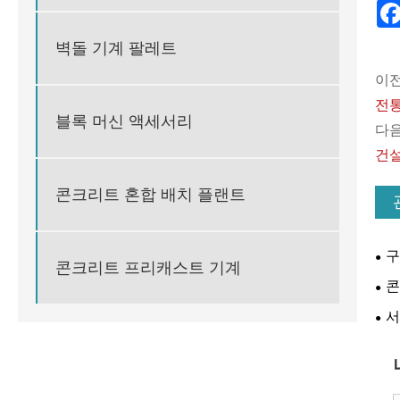
벽돌 기계 팔레트
이전
전통
블록 머신 액세서리
다음
건설
콘크리트 혼합 배치 플랜트
구
콘크리트 프리캐스트 기계
콘
는 
서
니까