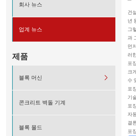
회사 뉴스
건설
년 
업계 뉴스
그렇
과 
먼저
제품
러한
포장
크게
블록 머신

수 
포장
기술
콘크리트 벽돌 기계
포장
자동
결론
블록 몰드
포장