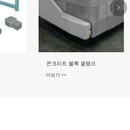

콘크리트 블록 클램프
더보기 >>