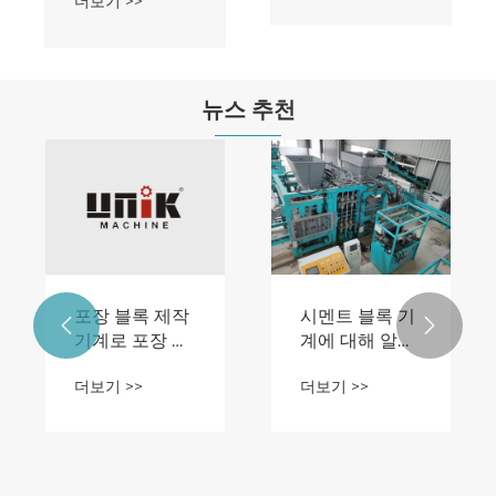
더보기 >>
뉴스 추천
포장 블록 제작
시멘트 블록 기


기계로 포장 산
계에 대해 알아
업에 혁명을 일
야 할 모든 것
더보기 >>
더보기 >>
으키다