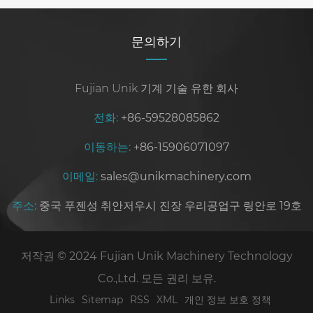
문의하기
Fujian Unik 기계 기술 유한 회사
전화:
+86-59528085862
이동하는:
+86-15906071097
이메일:
sales@unikmachinery.com
주소:
중국 푸젠성 취안저우시 진장 우리공업구 링안로 19호
저작권 © 2024 Fujian Unik Machinery Technology
Co.,Ltd. 모든 권리 보유.
Links
Sitemap
RSS
XML
개인 정보 보호 정책