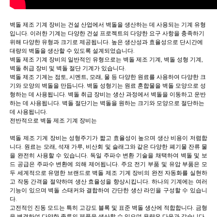
벽돌 제조 기계 장비는 건설 산업에서 벽돌을 생산하는 데 사용되는 기계 유형
입니다. 이러한 기계는 다양한 건설 프로젝트의 다양한 요구 사항을 충족하기
위해 다양한 유형과 크기로 제공됩니다. 높은 생산성과 효율성으로 단시간에
대량의 벽돌을 생산할 수 있도록 설계되었습니다.
벽돌 제조 기계 장비의 일반적인 유형으로는 벽돌 제조 기계, 벽돌 성형 기계,
벽돌 취급 장비 및 벽돌 절단 기계가 있습니다.
벽돌 제조 기계는 점토, 시멘트, 모래, 물 등 다양한 원료를 사용하여 다양한 크
기와 모양의 벽돌을 만듭니다. 벽돌 성형기는 원료 혼합물을 벽돌 모양으로 성
형하는 데 사용됩니다. 벽돌 취급 장비는 생산 과정에서 벽돌을 이동하고 운반
하는 데 사용됩니다. 벽돌 절단기는 벽돌을 원하는 크기와 모양으로 절단하는
데 사용됩니다.
전반적으로 벽돌 제조 기계 장비는
벽돌 제조 기계 장비는 성형주기가 짧고 효율성이 높으며 생산 비용이 저렴합
니다. 원료는 모래, 석재 가루, 비산회 및 슬래그와 같은 다양한 폐기물 잔류 물
을 완전히 사용할 수 있습니다. 독일 주파수 변환 기술을 채택하여 벽돌 및 보
드 공급은 주파수 변환에 의해 제어됩니다. 주요 전기 부품 및 유압 부품은 모
두 세계적으로 유명한 브랜드로 벽돌 제조 기계 장비의 완전 자동화를 실현하
고 작동 간격을 절약하며 생산 효율성을 향상시킵니다. 하나의 기계에는 여러
기능이 있으며 벽돌 스태커와 결합하여 간단한 생산 라인을 구성할 수 있습니
다.
고전적인 진동 모드는 특히 고강도 블록 및 표준 벽돌 생산에 적합합니다. 금형
을 변경하여 다양한 종류의 제품을 생산할 수 있으며 용량은 다음과 같습니다.