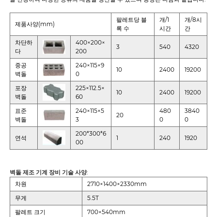
팔레트당 블
개/1
개/8시
제품사양(mm)
록 수
시간
간
차단하
400×200×
3
540
4320
다
200
중공
240×115×9
10
2400
19200
벽돌
0
포장
225×112.5×
10
2400
19200
벽돌
60
표준
240×115×5
480
3840
20
벽돌
3
0
0
200*300*6
연석
1
240
1920
00
벽돌 제조 기계 장비 기술 사양
:
차원
2710×1400×2330mm
무게
5.5T
팔레트 크기
700×540mm