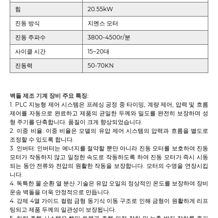
힘
20.55kW
진동 방식
지멘스 모터
진동 주파수
3800-4500r/분
사이클 시간
15~20대
진동력
50-70KN
벽돌 제조 기계 장비 주요 특징:
1. PLC 지능형 제어 시스템은 프레싱 공정 중 타이밍, 계량 제어, 압력 및 흐름
제어를 자동으로 완료하고 제품의 균일한 두께와 밀도를 완전히 보장하며 성
형 주기를 단축합니다. 품질이 크게 향상되었습니다.
2. 이중 비율: 이중 비율은 모델의 유압 제어 시스템의 압력과 흐름을 별도로
조정할 수 있도록 합니다.
3. 인버터: 인버터는 에너지를 절약할 뿐만 아니라 진동 모터를 보호하여 진동
모터가 작동하지 않고 일정한 속도로 작동하도록 하여 진동 모터가 즉시 시동
되는 동안 전류와 전압의 원활한 작동을 보장합니다. 모터의 수명을 연장시킵
니다.
4. 독특한 물 순환 열 분산 기술은 유압 오일의 정상적인 온도를 보장하여 장비
운송 벽돌을 더욱 안정적으로 만듭니다.
4. 강제 4열 가이드 컬럼 금형 동기식 이동 구조로 인해 금형이 원활하게 리프
팅되고 제품 두께의 일관성이 보장됩니다.